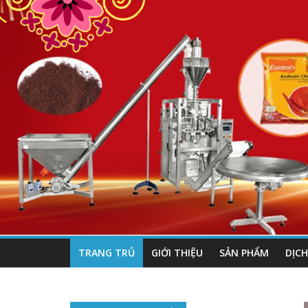
TRANG TRỦ
GIỚI THIỆU
SẢN PHẨM
DỊCH