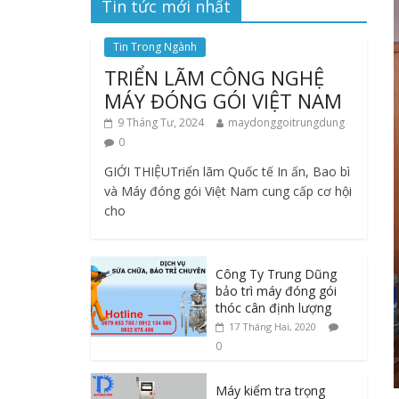
Tin tức mới nhất
Tin Trong Ngành
TRIỂN LÃM CÔNG NGHỆ
MÁY ĐÓNG GÓI VIỆT NAM
9 Tháng Tư, 2024
maydonggoitrungdung
0
GIỚI THIỆUTriển lãm Quốc tế In ấn, Bao bì
và Máy đóng gói Việt Nam cung cấp cơ hội
cho
Công Ty Trung Dũng
bảo trì máy đóng gói
thóc cân định lượng
17 Tháng Hai, 2020
0
Máy kiểm tra trọng