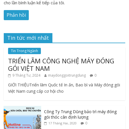
cho lần bình luận kế tiếp của tôi.
Tin tức mới nhất
Tin Trong Ngành
TRIỂN LÃM CÔNG NGHỆ MÁY ĐÓNG
GÓI VIỆT NAM
9 Tháng Tư, 2024
maydonggoitrungdung
0
GIỚI THIỆUTriển lãm Quốc tế In ấn, Bao bì và Máy đóng gói
Việt Nam cung cấp cơ hội cho
Công Ty Trung Dũng bảo trì máy đóng
gói thóc cân định lượng
0
17 Tháng Hai, 2020