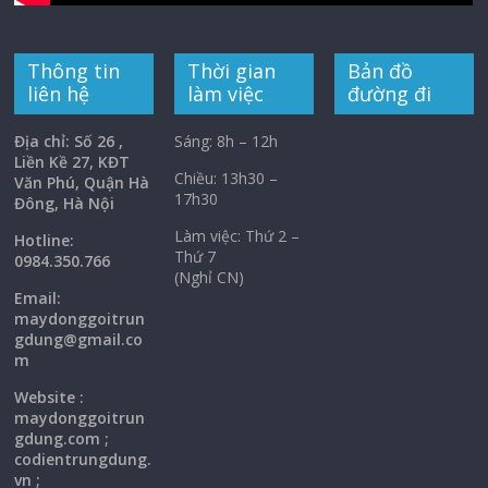
Thông tin
Thời gian
Bản đồ
liên hệ
làm việc
đường đi
Địa chỉ: Số 26 ,
Sáng: 8h – 12h
Liền Kề 27, KĐT
Chiều: 13h30 –
Văn Phú, Quận Hà
17h30
Đông, Hà Nội
Làm việc: Thứ 2 –
Hotline:
Thứ 7
0984.350.766
(Nghỉ CN)
Email:
maydonggoi
trun
gdung@gmail.co
m
Website :
maydonggoitrun
gdung.com ;
codientrungdung.
vn ;