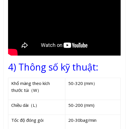
4) Thông số kỹ thuật:
Khổ màng theo kích
50-320 (mm）
thước túi（W）
Chiều dài（L）
50-200 (mm)
Tốc độ đóng gói
20-30bag/min