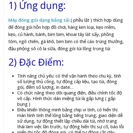
1) Ứng dụng:
Máy đóng gói dạng băng tải
( phễu lật ) thích hợp dùng
để đóng gói hỗn hợp đồ chơi, hàng kim loại, kẹo mềm,
kẹo, củ hành, bánh, bim bim, khoai tây lát sấy, phồng
tôm, ngô chiên, gà khô, bim bim có thẻ cào trúng thưởng,
đậu phộng sô cô la sữa, đóng gói túi lồng trong túi
2) Đặc Điểm:
Tính năng chủ yếu: có thể vận hành theo chu kỳ, tính
số lượng thủ công, tự động cấp liệu, tạo túi, đóng
gói, đếm số lượng, in date…
Có chức năng theo dõi quang điện, điều chỉnh tốc độ
vô cấp. Hình thức dán miệng túi là gấp lưng ( gấp
bụng )
Điều khiển thông minh bằng chip vi tính, có hiển thị
màn hình tinh thể lỏng bằng tiếng trung, giao diện dễ
sử dụng, tự động thiết lập chiều dài túi, nhớ trạng
thái làm việc lần trước, tự động hiển thị sự cố, báo lỗi
Hiển thị tốc độ đóng gói, có thể tự động cắt dây