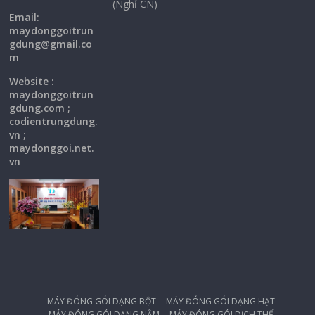
(Nghỉ CN)
Email:
maydonggoi
trun
gdung@gmail.co
m
Website :
maydonggoitrun
gdung.com ;
codientrungdung.
vn ;
maydonggoi.net.
vn
MÁY ĐÓNG GÓI DẠNG BỘT
MÁY ĐÓNG GÓI DẠNG HẠT
MÁY ĐÓNG GÓI DẠNG NẰM
MÁY ĐÓNG GÓI DỊCH THỂ