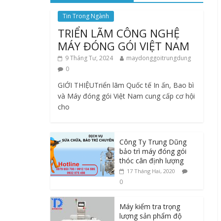
Tin Trong Ngành
TRIỂN LÃM CÔNG NGHỆ
MÁY ĐÓNG GÓI VIỆT NAM
9 Tháng Tư, 2024
maydonggoitrungdung
0
GIỚI THIỆUTriển lãm Quốc tế In ấn, Bao bì
và Máy đóng gói Việt Nam cung cấp cơ hội
cho
Công Ty Trung Dũng
bảo trì máy đóng gói
thóc cân định lượng
17 Tháng Hai, 2020
0
Máy kiểm tra trọng
lượng sản phẩm độ