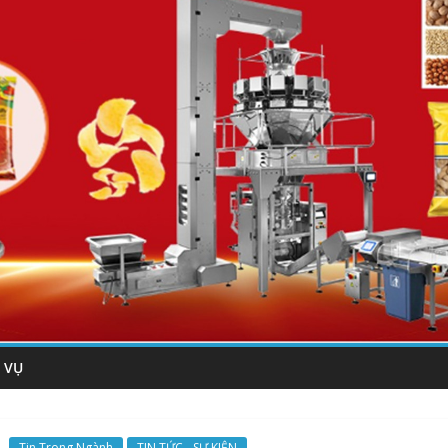
 VỤ
Tin Trong Ngành
TIN TỨC - SỰ KIỆN