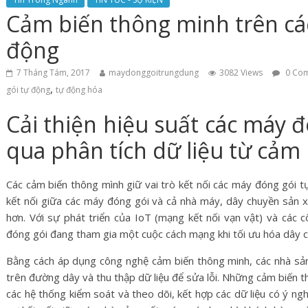
Cảm biến thông minh trên cá
động
7 Tháng Tám, 2017
maydonggoitrungdung
3082 Views
0 Co
,
gói tự động
tự động hóa
Cải thiện hiệu suất các máy 
qua phân tích dữ liệu từ cảm
Các cảm biến thông mình giữ vai trò kết nối các máy đóng gói tự 
kết nối giữa các máy đóng gói và cả nhà máy, dây chuyền sản xu
hơn. Với sự phát triển của IoT (mạng kết nối vạn vật) và các 
đóng gói đang tham gia một cuộc cách mạng khi tối ưu hóa dây c
Bằng cách áp dụng công nghệ cảm biến thông minh, các nhà sản
trên đường dây và thu thập dữ liệu để sửa lỗi. Những cảm biến t
các hệ thống kiểm soát và theo dõi, kết hợp các dữ liệu có ý ngh