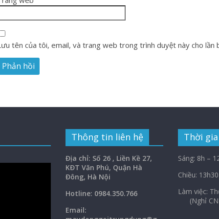
Trang web
Lưu tên của tôi, email, và trang web trong trình duyệt này cho lần bì
Thông tin liên hệ
Thời gia
Địa chỉ: Số 26 , Liền Kề 27,
Sáng: 8h – 1
KĐT Văn Phú, Quận Hà
Chiều: 13h30
Đông, Hà Nội
Làm việc: 
Hotline: 0984.350.766
(Nghỉ CN
Email: