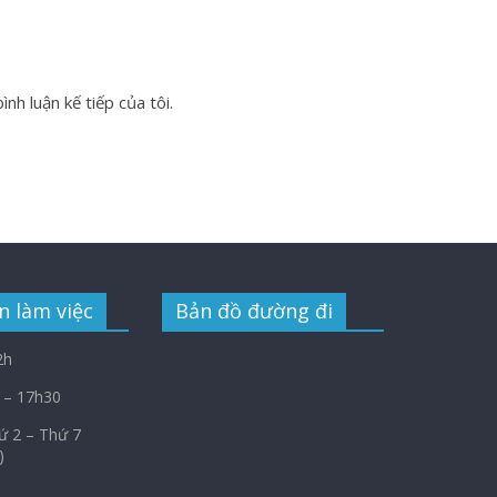
nh luận kế tiếp của tôi.
n làm việc
Bản đồ đường đi
2h
 – 17h30
Thứ 2 – Thứ 7
)