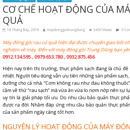
CƠ CHẾ HOẠT ĐỘNG CỦA MÁ
QUẢ
18 Tháng Bảy, 2018
maydonggoitrungdung
3430 Views
0 Co
Máy đóng gói rau củ quả hiện đại được chuyển giao bởi n
nghiệm về máy. Đến với máy đóng gói Trung Dũng bạn yên 
0912.134.595 , 0979.653.780 , 0932.875.456
Hiện nay trên thị trường, thực phẩm sạch đang là chủ đề
nhiệt. Người tiêu dùng vẫn ưu tiên những sản phẩm sạch,
dưỡng cho cả nhà. “Cơm không rau như đau không thuốc”, 
cầm về thứ “rau sạch” mà vừa ăn vừa lo nơm nớp nên sự lựa 
uy tín là giải pháp tối ưu. Do nhu cầu bảo quản thực p
được ra đời. Nhằm đáp ứng nhu cầu bảo quản thực phẩm
của sản phẩm ngày càng tốt hơn.
NGUYÊN LÝ HOẠT ĐỘNG CỦA MÁY ĐÓN