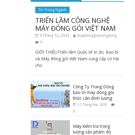
Tin Trong Ngành
TRIỂN LÃM CÔNG NGHỆ
MÁY ĐÓNG GÓI VIỆT NAM
9 Tháng Tư, 2024
maydonggoitrungdung
0
GIỚI THIỆUTriển lãm Quốc tế In ấn, Bao bì
và Máy đóng gói Việt Nam cung cấp cơ hội
cho
Công Ty Trung Dũng
bảo trì máy đóng gói
thóc cân định lượng
17 Tháng Hai, 2020
0
Máy kiểm tra trọng
lượng sản phẩm độ