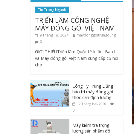
Tin Trong Ngành
TRIỂN LÃM CÔNG NGHỆ
MÁY ĐÓNG GÓI VIỆT NAM
9 Tháng Tư, 2024
maydonggoitrungdung
0
GIỚI THIỆUTriển lãm Quốc tế In ấn, Bao bì
và Máy đóng gói Việt Nam cung cấp cơ hội
cho
Công Ty Trung Dũng
bảo trì máy đóng gói
thóc cân định lượng
17 Tháng Hai, 2020
0
Máy kiểm tra trọng
lượng sản phẩm độ