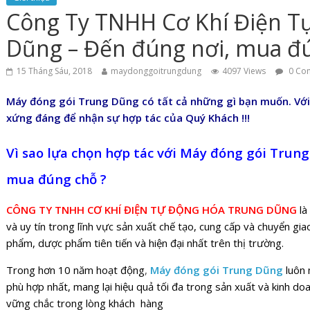
Công Ty TNHH Cơ Khí Điện T
Dũng – Đến đúng nơi, mua đ
15 Tháng Sáu, 2018
maydonggoitrungdung
4097 Views
0 Co
Máy đóng gói Trung Dũng có tất cả những gì bạn muốn. Với 
xứng đáng để nhận sự hợp tác của Quý Khách !!!
Vì sao lựa chọn hợp tác với
Máy đóng gói Trun
mua đúng chỗ ?
CÔNG TY TNHH CƠ KHÍ ĐIỆN TỰ ĐỘNG HÓA TRUNG DŨNG
là
và uy tín trong lĩnh vực sản xuất chế tạo, cung cấp và chuyển gi
phẩm, dược phẩm tiên tiến và hiện đại nhất trên thị trường.
Trong hơn 10 năm hoạt động
,
Máy đóng gói Trung Dũng
luôn
phù hợp nhất, mang lại hiệu quả tối đa trong sản xuất và kinh doa
vững chắc trong lòng khách hàng