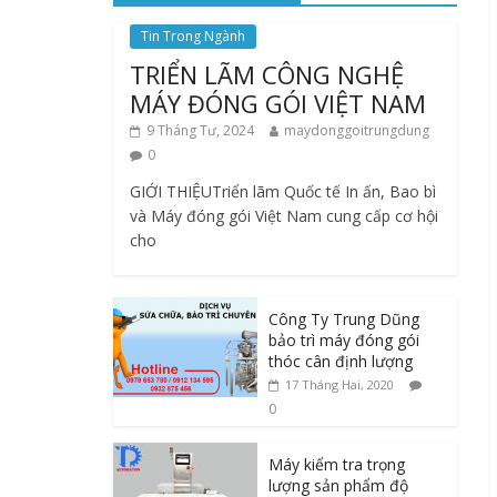
Tin Trong Ngành
TRIỂN LÃM CÔNG NGHỆ
MÁY ĐÓNG GÓI VIỆT NAM
9 Tháng Tư, 2024
maydonggoitrungdung
0
GIỚI THIỆUTriển lãm Quốc tế In ấn, Bao bì
và Máy đóng gói Việt Nam cung cấp cơ hội
cho
Công Ty Trung Dũng
bảo trì máy đóng gói
thóc cân định lượng
17 Tháng Hai, 2020
0
Máy kiểm tra trọng
lượng sản phẩm độ