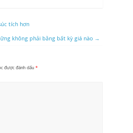
súc tích hơn
hững không phải bằng bất kỳ giá nào
→
ộc được đánh dấu
*