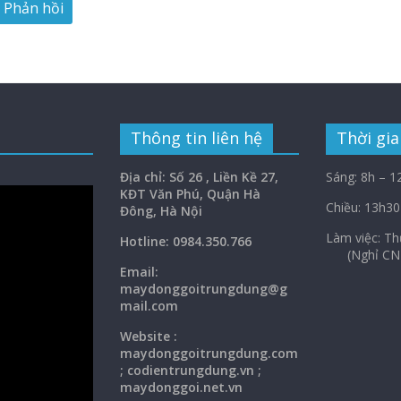
Thông tin liên hệ
Thời gia
Địa chỉ: Số 26 , Liền Kề 27,
Sáng: 8h – 1
KĐT Văn Phú, Quận Hà
Chiều: 13h30
Đông, Hà Nội
Làm việc: 
Hotline: 0984.350.766
(Nghỉ CN
Email:
maydonggoi
trungdung@g
mail.com
Website :
maydonggoitrungdung.com
; codientrungdung.vn ;
maydonggoi.net.vn