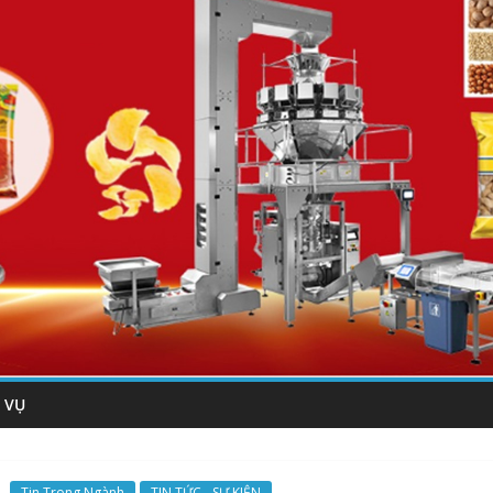
 VỤ
Tin Trong Ngành
TIN TỨC - SỰ KIỆN