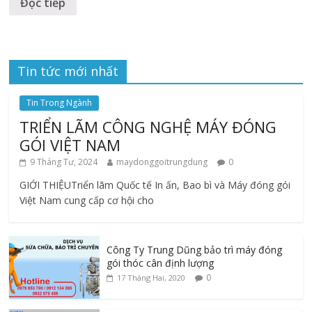
Đọc tiếp
Tin tức mới nhất
Tin Trong Ngành
TRIỂN LÃM CÔNG NGHỆ MÁY ĐÓNG
GÓI VIỆT NAM
9 Tháng Tư, 2024
maydonggoitrungdung
0
GIỚI THIỆUTriển lãm Quốc tế In ấn, Bao bì và Máy đóng gói
Việt Nam cung cấp cơ hội cho
Công Ty Trung Dũng bảo trì máy đóng
gói thóc cân định lượng
0
17 Tháng Hai, 2020