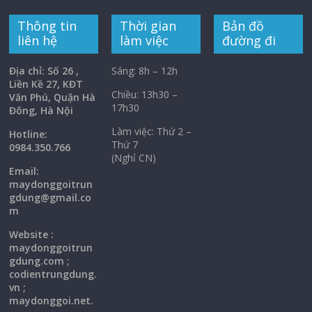
Thông tin
Thời gian
Bản đồ
liên hệ
làm việc
đường đi
Địa chỉ: Số 26 ,
Sáng: 8h – 12h
Liền Kề 27, KĐT
Chiều: 13h30 –
Văn Phú, Quận Hà
17h30
Đông, Hà Nội
Làm việc: Thứ 2 –
Hotline:
Thứ 7
0984.350.766
(Nghỉ CN)
Email:
maydonggoi
trun
gdung@gmail.co
m
Website :
maydonggoitrun
gdung.com ;
codientrungdung.
vn ;
maydonggoi.net.