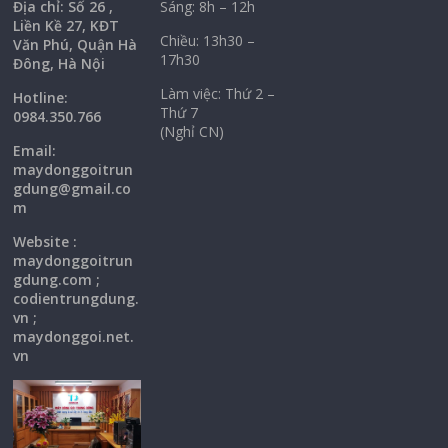
Địa chỉ: Số 26 ,
Sáng: 8h – 12h
Liền Kề 27, KĐT
Chiều: 13h30 –
Văn Phú, Quận Hà
17h30
Đông, Hà Nội
Làm việc: Thứ 2 –
Hotline:
Thứ 7
0984.350.766
(Nghỉ CN)
Email:
maydonggoi
trun
gdung@gmail.co
m
Website :
maydonggoitrun
gdung.com ;
codientrungdung.
vn ;
maydonggoi.net.
vn