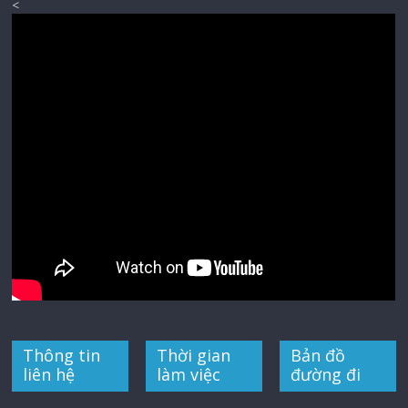
<
Thông tin
Thời gian
Bản đồ
liên hệ
làm việc
đường đi