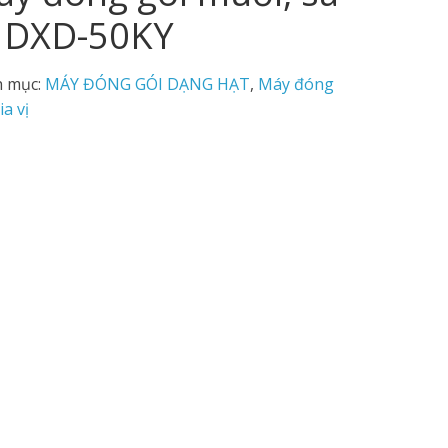
ế DXD-50KY
 mục:
MÁY ĐÓNG GÓI DẠNG HẠT
,
Máy đóng
ia vị