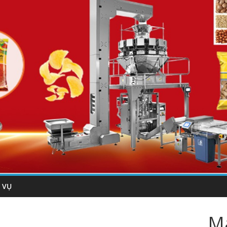
 VỤ
Má