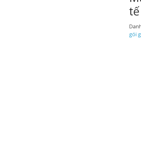
t
Danh
gói g