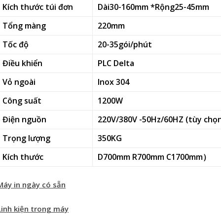
Kích thước túi đơn
Dài30-160mm *Rộng25-45mm
Tổng màng
220mm
Tốc độ
20-35gói/phút
Điều khiển
PLC Delta
Vỏ ngoài
Inox 304
Công suất
1200W
Điện nguồn
220V/380V -50Hz/60HZ (tùy chọ
Trọng lượng
350KG
Kích thước
D700mm R700mm C1700mm
）
Máy in ngày có sẵn
Linh kiện trong máy