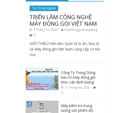
Tin Trong Ngành
TRIỂN LÃM CÔNG NGHỆ
MÁY ĐÓNG GÓI VIỆT NAM
9 Tháng Tư, 2024
maydonggoitrungdung
0
GIỚI THIỆUTriển lãm Quốc tế In ấn, Bao bì
và Máy đóng gói Việt Nam cung cấp cơ hội
cho
Công Ty Trung Dũng
bảo trì máy đóng gói
thóc cân định lượng
17 Tháng Hai, 2020
0
Máy kiểm tra trọng
lượng sản phẩm độ