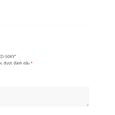
DXD-50KY”
ộc được đánh dấu
*