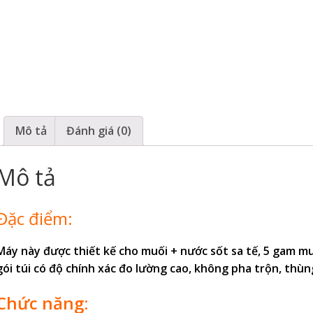
Mô tả
Đánh giá (0)
Mô tả
Đặc điểm:
Máy này được thiết kế cho muối + nước sốt sa tế, 5 gam mu
gói túi có độ chính xác đo lường cao, không pha trộn, thù
Chức năng: