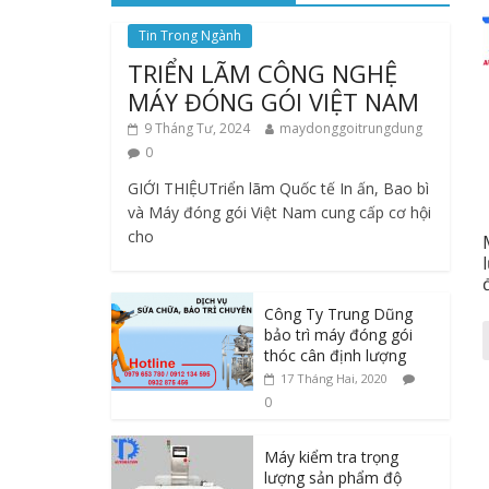
Tin Trong Ngành
TRIỂN LÃM CÔNG NGHỆ
MÁY ĐÓNG GÓI VIỆT NAM
9 Tháng Tư, 2024
maydonggoitrungdung
0
GIỚI THIỆUTriển lãm Quốc tế In ấn, Bao bì
và Máy đóng gói Việt Nam cung cấp cơ hội
cho
Công Ty Trung Dũng
bảo trì máy đóng gói
thóc cân định lượng
17 Tháng Hai, 2020
0
Máy kiểm tra trọng
lượng sản phẩm độ