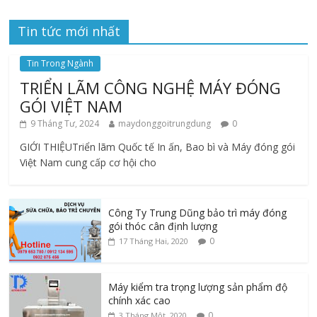
Tin tức mới nhất
Tin Trong Ngành
TRIỂN LÃM CÔNG NGHỆ MÁY ĐÓNG
GÓI VIỆT NAM
9 Tháng Tư, 2024
maydonggoitrungdung
0
GIỚI THIỆUTriển lãm Quốc tế In ấn, Bao bì và Máy đóng gói
Việt Nam cung cấp cơ hội cho
Công Ty Trung Dũng bảo trì máy đóng
gói thóc cân định lượng
0
17 Tháng Hai, 2020
Máy kiểm tra trọng lượng sản phẩm độ
chính xác cao
0
3 Tháng Một, 2020