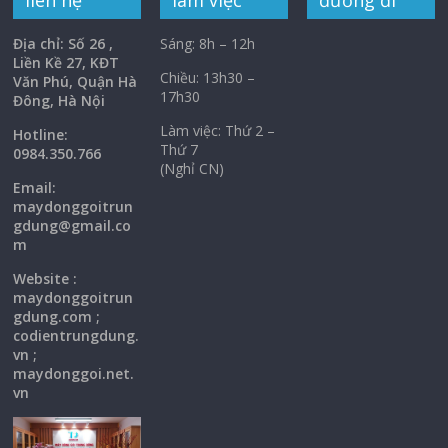
liên hệ
làm việc
đường đi
Địa chỉ: Số 26 ,
Sáng: 8h – 12h
Liền Kề 27, KĐT
Chiều: 13h30 –
Văn Phú, Quận Hà
17h30
Đông, Hà Nội
Làm việc: Thứ 2 –
Hotline:
Thứ 7
0984.350.766
(Nghỉ CN)
Email:
maydonggoi
trun
gdung@gmail.co
m
Website :
maydonggoitrun
gdung.com ;
codientrungdung.
vn ;
maydonggoi.net.
vn