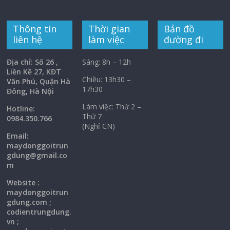
Thông tin
Thời gian
Bản đồ
liên hệ
làm việc
đường đi
Địa chỉ: Số 26 ,
Sáng: 8h – 12h
Liền Kề 27, KĐT
Chiều: 13h30 –
Văn Phú, Quận Hà
17h30
Đông, Hà Nội
Làm việc: Thứ 2 –
Hotline:
Thứ 7
0984.350.766
(Nghỉ CN)
Email:
maydonggoi
trun
gdung@gmail.co
m
Website :
maydonggoitrun
gdung.com ;
codientrungdung.
vn ;