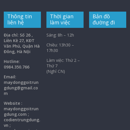
Thông tin
Thời gian
Bản đồ
liên hệ
làm việc
đường đi
Địa chỉ: Số 26 ,
Sáng: 8h – 12h
Liền Kề 27, KĐT
Chiều: 13h30 –
Văn Phú, Quận Hà
17h30
Đông, Hà Nội
Làm việc: Thứ 2 –
Hotline:
Thứ 7
0984.350.766
(Nghỉ CN)
Email:
maydonggoi
trun
gdung@gmail.co
m
Website :
maydonggoitrun
gdung.com ;
codientrungdung.
vn ;