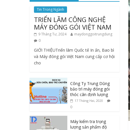
Tin Trong Ngành
TRIỂN LÃM CÔNG NGHỆ
MÁY ĐÓNG GÓI VIỆT NAM
9 Tháng Tư, 2024
maydonggoitrungdung
0
GIỚI THIỆUTriển lãm Quốc tế In ấn, Bao bì
và Máy đóng gói Việt Nam cung cấp cơ hội
cho
Công Ty Trung Dũng
bảo trì máy đóng gói
thóc cân định lượng
17 Tháng Hai, 2020
0
Máy kiểm tra trọng
lượng sản phẩm độ