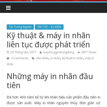
Tin Trong Ngành
TIN TỨC - SỰ KIỆN
Kỹ thuật & máy in nhãn
liên tục được phát triển
20 Tháng Sáu, 2017
maydonggoitrungdung
2871 Views
,
,
,
0 Comments
dán nhãn
in nhãn
kỹ thuật in nhãn
máy in
nhãn
Những máy in nhãn đầu
tiên
Đã hơn 400 năm kể từ khi nhãn hiệu sản phẩm đầu tiên in
được sản xuất. Máy in nhãn nguyên thủy đơn giản sử