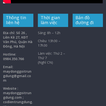
Thông tin
Thời gian
Bản đồ
liên hệ
làm việc
đường đi
Địa chỉ: Số 26 ,
Sáng: 8h – 12h
Liền Kề 27, KĐT
Chiều: 13h30 –
Văn Phú, Quận Hà
17h30
Đông, Hà Nội
Làm việc: Thứ 2 –
Hotline:
Thứ 7
0984.350.766
(Nghỉ CN)
Email:
maydonggoi
trun
gdung@gmail.co
m
Website :
maydonggoitrun
gdung.com ;
codientrungdung.