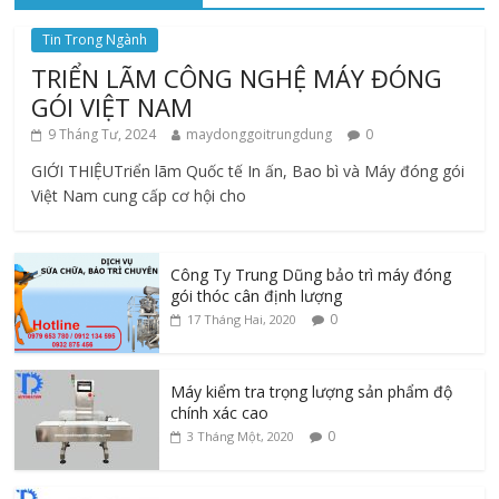
Tin Trong Ngành
TRIỂN LÃM CÔNG NGHỆ MÁY ĐÓNG
GÓI VIỆT NAM
9 Tháng Tư, 2024
maydonggoitrungdung
0
GIỚI THIỆUTriển lãm Quốc tế In ấn, Bao bì và Máy đóng gói
Việt Nam cung cấp cơ hội cho
Công Ty Trung Dũng bảo trì máy đóng
gói thóc cân định lượng
0
17 Tháng Hai, 2020
Máy kiểm tra trọng lượng sản phẩm độ
chính xác cao
0
3 Tháng Một, 2020