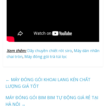
Xem thêm:
Dây chuyền chiết rót siro
,
Máy dán nhãn
chai tròn
,
Máy đóng gói trà túi lọc
←
MÁY ĐÓNG GÓI KHOAI LANG KÉN CHẤT
LƯỢNG GIÁ TỐT
MÁY ĐÓNG GÓI BIM BIM TỰ ĐỘNG GIÁ RẺ TẠI
HÀ NỘI
→