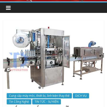
Cung cấp máy móc, thiết bị, linh kiện thay thế
DỊCH VỤ
Tin Công Nghệ
TIN TỨC - SỰ KIỆN