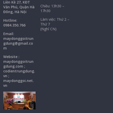
Liền Kề 27, KĐT
Chiều: 13h30 –
Văn Phú, Quận Hà
17h30
Đông, Hà Nội
Làm việc: Thứ 2 –
Hotline:
Thứ 7
0984.350.766
(Nghỉ CN)
Email:
maydonggoi
trun
gdung@gmail.co
m
Website :
maydonggoitrun
gdung.com ;
codientrungdung.
vn ;
maydonggoi.net.
vn