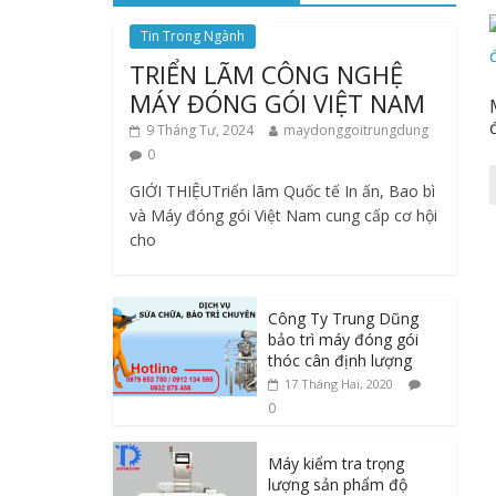
Tin Trong Ngành
TRIỂN LÃM CÔNG NGHỆ
MÁY ĐÓNG GÓI VIỆT NAM
9 Tháng Tư, 2024
maydonggoitrungdung
0
GIỚI THIỆUTriển lãm Quốc tế In ấn, Bao bì
và Máy đóng gói Việt Nam cung cấp cơ hội
cho
Công Ty Trung Dũng
bảo trì máy đóng gói
thóc cân định lượng
17 Tháng Hai, 2020
0
Máy kiểm tra trọng
lượng sản phẩm độ