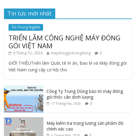
Tin tức mới nhất
Tin Trong Ngành
TRIỂN LÃM CÔNG NGHỆ MÁY ĐÓNG
GÓI VIỆT NAM
9 Tháng Tư, 2024
maydonggoitrungdung
0
GIỚI THIỆUTriển lãm Quốc tế In ấn, Bao bì và Máy đóng gói
Việt Nam cung cấp cơ hội cho
Công Ty Trung Dũng bảo trì máy đóng
gói thóc cân định lượng
0
17 Tháng Hai, 2020
Máy kiểm tra trọng lượng sản phẩm độ
chính xác cao
0
3 Tháng Một, 2020