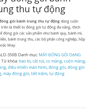
ung thu tự động
đóng gói bánh trung thu tự động
dùng cuộn
trên là thiết bị đóng gói tự động đa năng, thích
ể đóng gói các sản phẩm như bánh quy, bánh mì,
 liền, bánh trung thu, các bộ phận công nghiệp, hộp
hoặc khay.
ALD-350B
Danh mục:
MÁY ĐÓNG GÓI DẠNG
Từ khóa:
bao bì
,
cắt túi
,
co màng
,
cuộn màng
,
ăng
,
điều khiển màn hình
,
đóng gói
,
đóng gói
g
,
máy đóng gói
,
tiết kiệm
,
tự động