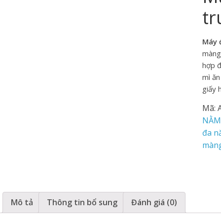
tr
Máy 
màng 
hợp đ
mì ăn
giấy 
Mã:
NẰM
đa n
màn
Mô tả
Thông tin bổ sung
Đánh giá (0)