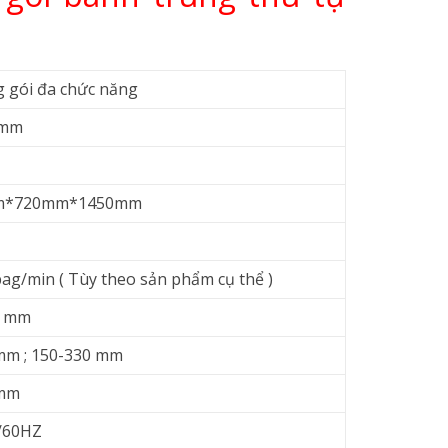
 gói đa chức năng
 mm
m*720mm*1450mm
ag/min ( Tùy theo sản phẩm cụ thể )
0 mm
m ; 150-330 mm
mm
/60HZ