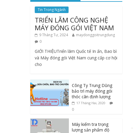
Tin Trong Ngành
TRIỂN LÃM CÔNG NGHỆ
MÁY ĐÓNG GÓI VIỆT NAM
9 Tháng Tư, 2024
maydonggoitrungdung
0
GIỚI THIỆUTriển lãm Quốc tế In ấn, Bao bì
và Máy đóng gói Việt Nam cung cấp cơ hội
cho
Công Ty Trung Dũng
bảo trì máy đóng gói
thóc cân định lượng
17 Tháng Hai, 2020
0
Máy kiểm tra trọng
lượng sản phẩm độ