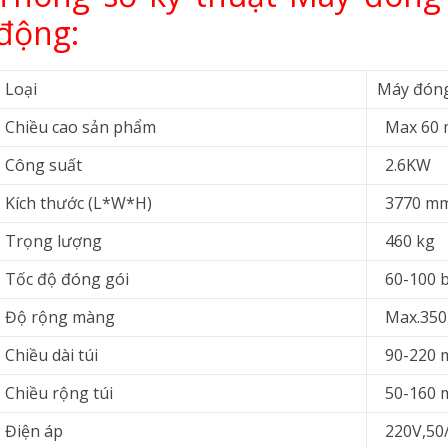
động:
Loại
Máy đóng
Chiều cao sản phẩm
Max 60
Công suất
2.6KW
Kích thước (L*W*H)
3770 m
Trọng lượng
460 kg
Tốc độ đóng gói
60-100 b
Độ rộng màng
Max.35
Chiều dài túi
90-220 m
Chiều rộng túi
50-160 
Điện áp
220V,50