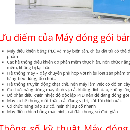
Ưu điểm của Máy đóng gói bán
Máy điều khiền bằng PLC và máy biến tần, chiều dài túi có thể
phẩm
Các hệ thống điều khiển do phần mềm thực hiện, nên chức năng
mềm, không bị lạc hậu
Hệ thống máy – dây chuyền phù hợp với nhiều loại sản phẩm t
hàng tiêu dùng, đồ chơi…
Hệ thống truyền động chặt chẽ, nên máy làm việc có độ tin cậ
Có chức năng dừng máy định vị, cắt không dính dao, không lãn
Bộ phận điều khiển nhiệt độ độc lập PID nên dễ dàng đóng gói 
Máy có hệ thống mắt thần, cắt đúng vị trí, cắt túi chính xác.
Có chức năng báo sự cố, hiển thị sự cố nhanh.
Máy điều chỉnh bằng màn hình, cài đặt thông số đơn giản
Thông số kỹ thuật Máy đóng 