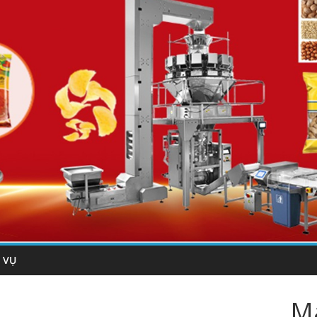
 VỤ
Má