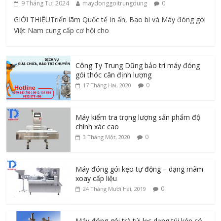
9 Tháng Tư, 2024
maydonggoitrungdung
0
GIỚI THIỆUTriển lãm Quốc tế In ấn, Bao bì và Máy đóng gói
Việt Nam cung cấp cơ hội cho
Công Ty Trung Dũng bảo trì máy đóng
gói thóc cân định lượng
0
17 Tháng Hai, 2020
Máy kiểm tra trọng lượng sản phẩm độ
chính xác cao
0
3 Tháng Một, 2020
Máy đóng gói kẹo tự động – dạng mâm
xoay cấp liệu
0
24 Tháng Mười Hai, 2019
Máy đóng gói trà túi lọc dạng túi kép có