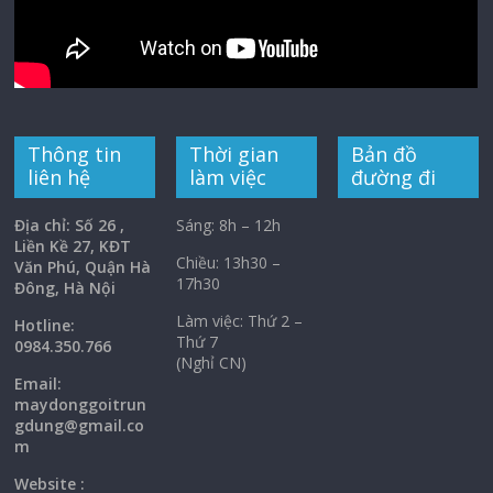
Thông tin
Thời gian
Bản đồ
liên hệ
làm việc
đường đi
Địa chỉ: Số 26 ,
Sáng: 8h – 12h
Liền Kề 27, KĐT
Chiều: 13h30 –
Văn Phú, Quận Hà
17h30
Đông, Hà Nội
Làm việc: Thứ 2 –
Hotline:
Thứ 7
0984.350.766
(Nghỉ CN)
Email:
maydonggoi
trun
gdung@gmail.co
m
Website :