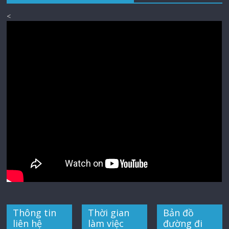
<
Thông tin
Thời gian
Bản đồ
liên hệ
làm việc
đường đi