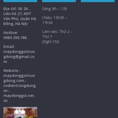
Địa chỉ: Số 26 ,
Sáng: 8h – 12h
Liền Kề 27, KĐT
Chiều: 13h30 –
Văn Phú, Quận Hà
17h30
Đông, Hà Nội
Làm việc: Thứ 2 –
Hotline:
Thứ 7
0984.350.766
(Nghỉ CN)
Email:
maydonggoi
trun
gdung@gmail.co
m
Website :
maydonggoitrun
gdung.com ;
codientrungdung.
vn ;
maydonggoi.net.
vn