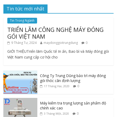
Tin tức mới nhất
Tin Trong Ngành
TRIỂN LÃM CÔNG NGHỆ MÁY ĐÓNG
GÓI VIỆT NAM
9 Tháng Tư, 2024
maydonggoitrungdung
0
GIỚI THIỆUTriển lãm Quốc tế In ấn, Bao bì và Máy đóng gói
Việt Nam cung cấp cơ hội cho
Công Ty Trung Dũng bảo trì máy đóng
gói thóc cân định lượng
0
17 Tháng Hai, 2020
Máy kiểm tra trọng lượng sản phẩm độ
chính xác cao
0
3 Tháng Một, 2020