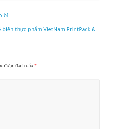
o bì
hế biến thực phẩm VietNam PrintPack &
ộc được đánh dấu
*