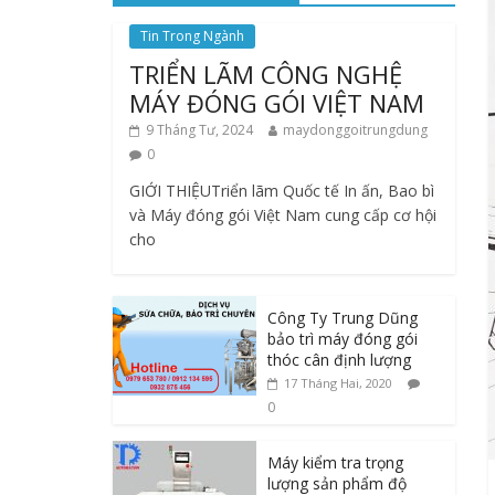
Tin Trong Ngành
TRIỂN LÃM CÔNG NGHỆ
MÁY ĐÓNG GÓI VIỆT NAM
9 Tháng Tư, 2024
maydonggoitrungdung
0
GIỚI THIỆUTriển lãm Quốc tế In ấn, Bao bì
và Máy đóng gói Việt Nam cung cấp cơ hội
cho
Công Ty Trung Dũng
bảo trì máy đóng gói
thóc cân định lượng
17 Tháng Hai, 2020
0
Máy kiểm tra trọng
lượng sản phẩm độ