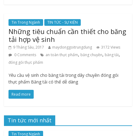
Tin Trong Ngành
TIN TỨC - SỰ KIỆN
Những tiêu chuẩn cần thiết cho băng
tải hợp vệ sinh
9 Tháng Sáu, 2017
maydonggoitrungdung
3172 Views
,
,
,
0 Comments
an toàn thực phẩm
băng chuyền
băng tải
đóng gói thực phẩm
Yêu cầu vệ sinh cho băng tải trong dây chuyền đóng gói
thực phẩm Băng tải có thể dễ dàng
Read more
Tin tức mới nhất
Tin Trong Ngành