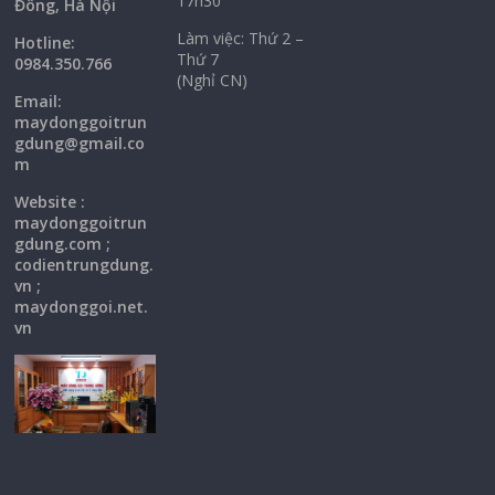
17h30
Đông, Hà Nội
Làm việc: Thứ 2 –
Hotline:
Thứ 7
0984.350.766
(Nghỉ CN)
Email:
maydonggoi
trun
gdung@gmail.co
m
Website :
maydonggoitrun
gdung.com ;
codientrungdung.
vn ;
maydonggoi.net.
vn