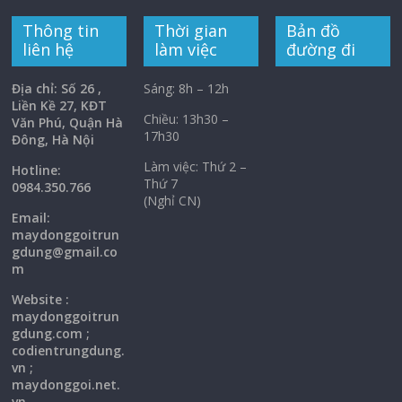
Thông tin
Thời gian
Bản đồ
liên hệ
làm việc
đường đi
Địa chỉ: Số 26 ,
Sáng: 8h – 12h
Liền Kề 27, KĐT
Chiều: 13h30 –
Văn Phú, Quận Hà
17h30
Đông, Hà Nội
Làm việc: Thứ 2 –
Hotline:
Thứ 7
0984.350.766
(Nghỉ CN)
Email:
maydonggoi
trun
gdung@gmail.co
m
Website :
maydonggoitrun
gdung.com ;
codientrungdung.
vn ;
maydonggoi.net.
vn