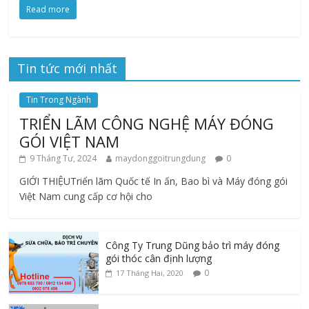
Read more
Tin tức mới nhất
Tin Trong Ngành
TRIỂN LÃM CÔNG NGHỆ MÁY ĐÓNG
GÓI VIỆT NAM
9 Tháng Tư, 2024
maydonggoitrungdung
0
GIỚI THIỆUTriển lãm Quốc tế In ấn, Bao bì và Máy đóng gói
Việt Nam cung cấp cơ hội cho
Công Ty Trung Dũng bảo trì máy đóng
gói thóc cân định lượng
0
17 Tháng Hai, 2020