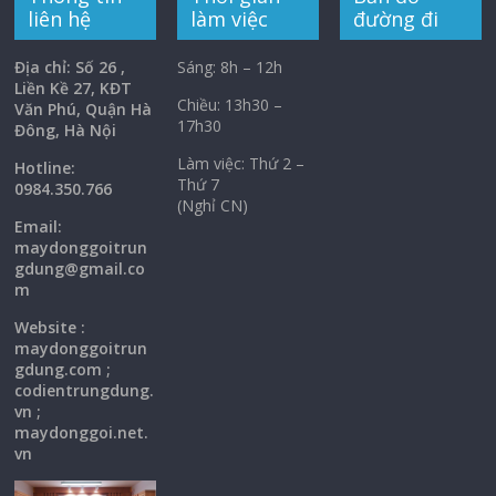
liên hệ
làm việc
đường đi
Địa chỉ: Số 26 ,
Sáng: 8h – 12h
Liền Kề 27, KĐT
Chiều: 13h30 –
Văn Phú, Quận Hà
17h30
Đông, Hà Nội
Làm việc: Thứ 2 –
Hotline:
Thứ 7
0984.350.766
(Nghỉ CN)
Email:
maydonggoi
trun
gdung@gmail.co
m
Website :
maydonggoitrun
gdung.com ;
codientrungdung.
vn ;
maydonggoi.net.
vn