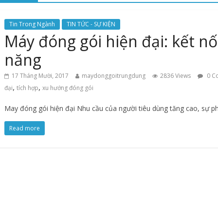
Tin Trong Ngành
TIN TỨC - SỰ KIỆN
Máy đóng gói hiện đại: kết nối
năng
17 Tháng Mười, 2017
maydonggoitrungdung
2836 Views
0 C
,
,
đại
tích hợp
xu hướng đóng gói
May đóng gói hiện đại Nhu cầu của người tiêu dùng tăng cao, sự ph
Read more