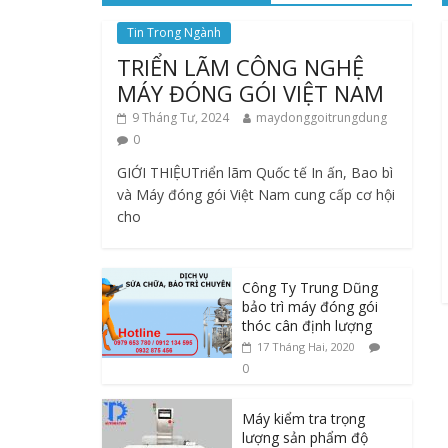
Tin Trong Ngành
TRIỂN LÃM CÔNG NGHỆ
MÁY ĐÓNG GÓI VIỆT NAM
9 Tháng Tư, 2024
maydonggoitrungdung
0
GIỚI THIỆUTriển lãm Quốc tế In ấn, Bao bì
và Máy đóng gói Việt Nam cung cấp cơ hội
cho
Công Ty Trung Dũng
bảo trì máy đóng gói
thóc cân định lượng
17 Tháng Hai, 2020
0
Máy kiểm tra trọng
lượng sản phẩm độ