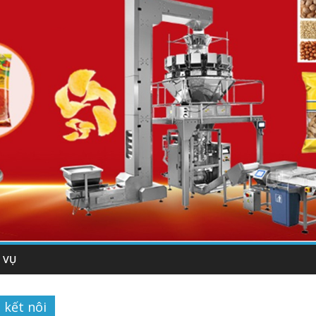
 VỤ
kết nôi