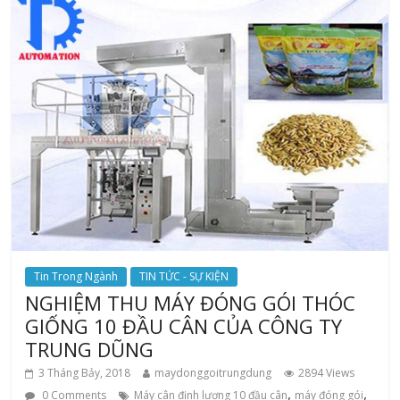
Tin Trong Ngành
TIN TỨC - SỰ KIỆN
NGHIỆM THU MÁY ĐÓNG GÓI THÓC
GIỐNG 10 ĐẦU CÂN CỦA CÔNG TY
TRUNG DŨNG
3 Tháng Bảy, 2018
maydonggoitrungdung
2894 Views
,
,
0 Comments
Máy cân định lượng 10 đầu cân
máy đóng gói