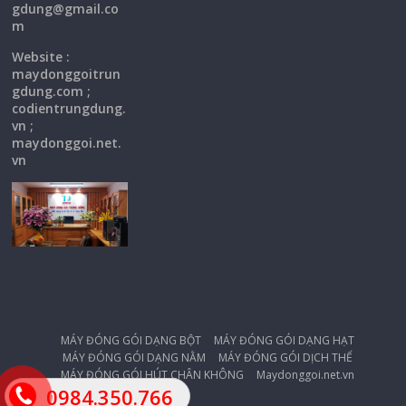
gdung@gmail.co
m
Website :
maydonggoitrun
gdung.com ;
codientrungdung.
vn ;
maydonggoi.net.
vn
MÁY ĐÓNG GÓI DẠNG BỘT
MÁY ĐÓNG GÓI DẠNG HẠT
MÁY ĐÓNG GÓI DẠNG NẰM
MÁY ĐÓNG GÓI DỊCH THỂ
MÁY ĐÓNG GÓI HÚT CHÂN KHÔNG
Maydonggoi.net.vn
0984.350.766