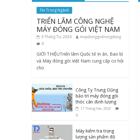
Tin Trong Ngành
TRIỂN LÃM CÔNG NGHỆ
MÁY ĐÓNG GÓI VIỆT NAM
9 Tháng Tư, 2024
maydonggoitrungdung
0
GIỚI THIỆUTriển lãm Quốc tế In ấn, Bao bì
và Máy đóng gói Việt Nam cung cấp cơ hội
cho
Công Ty Trung Dũng
bảo trì máy đóng gói
thóc cân định lượng
17 Tháng Hai, 2020
0
Máy kiểm tra trọng
lượng sản phẩm độ