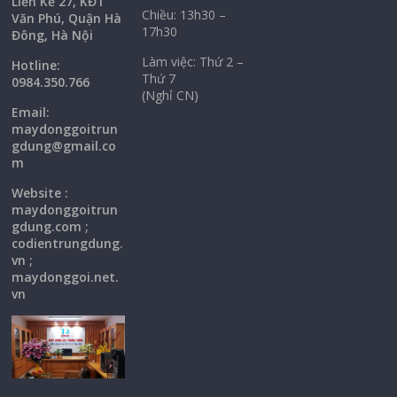
Liền Kề 27, KĐT
Chiều: 13h30 –
Văn Phú, Quận Hà
17h30
Đông, Hà Nội
Làm việc: Thứ 2 –
Hotline:
Thứ 7
0984.350.766
(Nghỉ CN)
Email:
maydonggoi
trun
gdung@gmail.co
m
Website :
maydonggoitrun
gdung.com ;
codientrungdung.
vn ;
maydonggoi.net.
vn