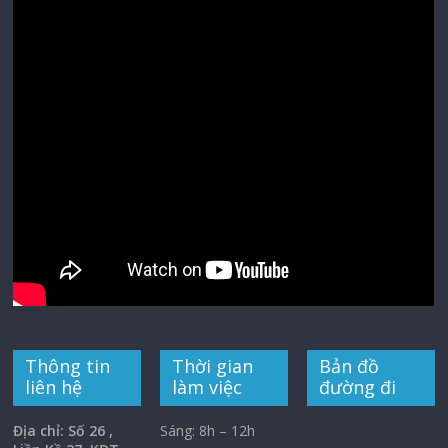
Thông tin
Thời gian
Bản đồ
liên hệ
làm việc
đường đi
Địa chỉ: Số 26 ,
Sáng: 8h – 12h