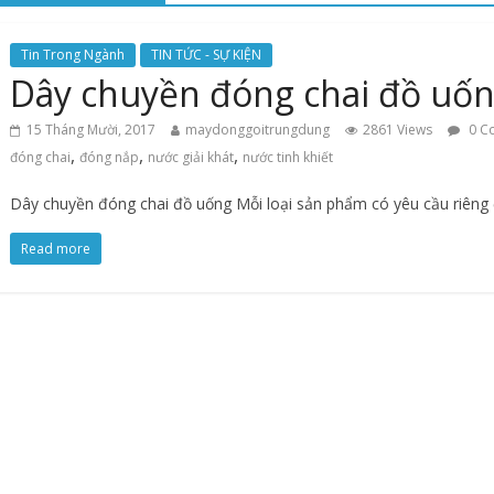
Tin Trong Ngành
TIN TỨC - SỰ KIỆN
Dây chuyền đóng chai đồ uố
15 Tháng Mười, 2017
maydonggoitrungdung
2861 Views
0 C
,
,
,
đóng chai
đóng nắp
nước giải khát
nước tinh khiết
Dây chuyền đóng chai đồ uống Mỗi loại sản phẩm có yêu cầu riêng 
Read more