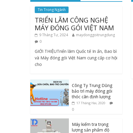
Tin Trong Ngành
TRIỂN LÃM CÔNG NGHỆ
MÁY ĐÓNG GÓI VIỆT NAM
9 Tháng Tư, 2024
maydonggoitrungdung
0
GIỚI THIỆUTriển lãm Quốc tế In ấn, Bao bì
và Máy đóng gói Việt Nam cung cấp cơ hội
cho
Công Ty Trung Dũng
bảo trì máy đóng gói
thóc cân định lượng
17 Tháng Hai, 2020
0
Máy kiểm tra trọng
lượng sản phẩm độ