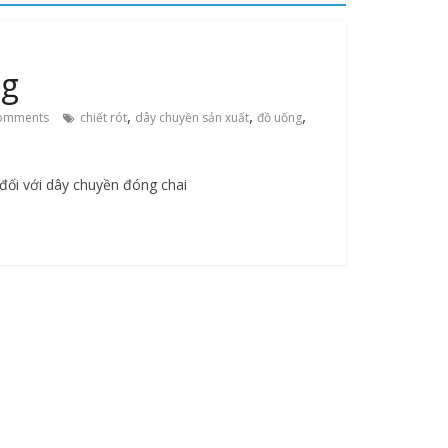
ng
,
,
,
omments
chiết rót
dây chuyền sản xuất
đồ uống
đối với dây chuyền đóng chai