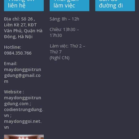
liên hệ
làm việc
đường đi
Địa chỉ: Số 26 ,
Sáng: 8h – 12h
Liền Kề 27, KĐT
Chiều: 13h30 –
Văn Phú, Quận Hà
17h30
Đông, Hà Nội
Làm việc: Thứ 2 –
Hotline:
Thứ 7
0984.350.766
(Nghỉ CN)
Email:
maydonggoi
trun
gdung@gmail.co
m
Website :
maydonggoitrun
gdung.com ;
codientrungdung.
vn ;
maydonggoi.net.
vn