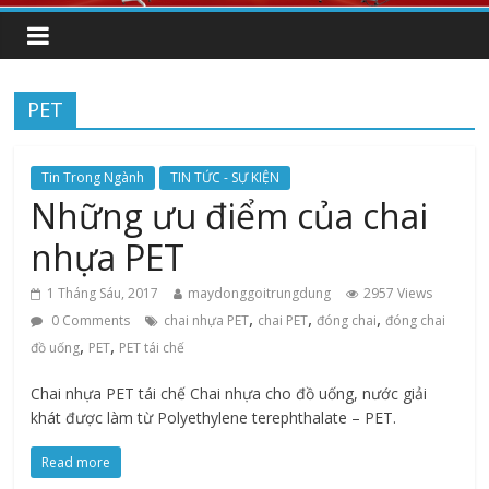
PET
Tin Trong Ngành
TIN TỨC - SỰ KIỆN
Những ưu điểm của chai
nhựa PET
1 Tháng Sáu, 2017
maydonggoitrungdung
2957 Views
,
,
,
0 Comments
chai nhựa PET
chai PET
đóng chai
đóng chai
,
,
đồ uống
PET
PET tái chế
Chai nhựa PET tái chế Chai nhựa cho đồ uống, nước giải
khát được làm từ Polyethylene terephthalate – PET.
Read more