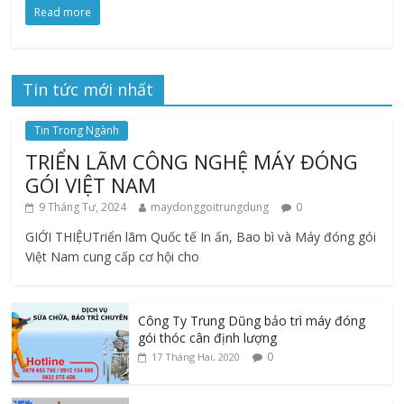
Read more
Tin tức mới nhất
Tin Trong Ngành
TRIỂN LÃM CÔNG NGHỆ MÁY ĐÓNG
GÓI VIỆT NAM
9 Tháng Tư, 2024
maydonggoitrungdung
0
GIỚI THIỆUTriển lãm Quốc tế In ấn, Bao bì và Máy đóng gói
Việt Nam cung cấp cơ hội cho
Công Ty Trung Dũng bảo trì máy đóng
gói thóc cân định lượng
0
17 Tháng Hai, 2020