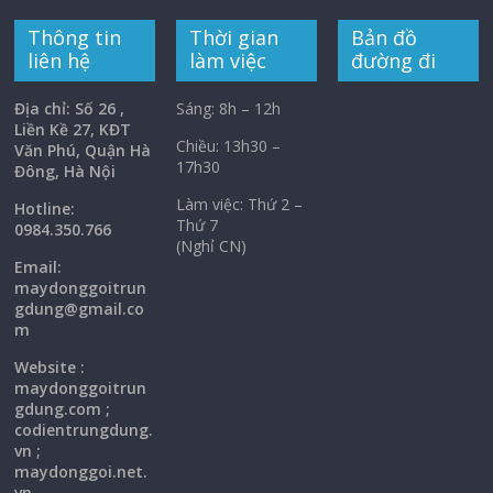
Thông tin
Thời gian
Bản đồ
liên hệ
làm việc
đường đi
Địa chỉ: Số 26 ,
Sáng: 8h – 12h
Liền Kề 27, KĐT
Chiều: 13h30 –
Văn Phú, Quận Hà
17h30
Đông, Hà Nội
Làm việc: Thứ 2 –
Hotline:
Thứ 7
0984.350.766
(Nghỉ CN)
Email:
maydonggoi
trun
gdung@gmail.co
m
Website :
maydonggoitrun
gdung.com ;
codientrungdung.
vn ;
maydonggoi.net.
vn