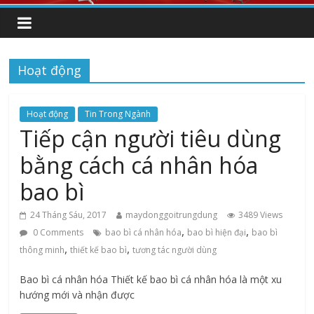
Hoạt động
Hoạt động
Tin Trong Ngành
Tiếp cận người tiêu dùng
bằng cách cá nhân hóa
bao bì
24 Tháng Sáu, 2017
maydonggoitrungdung
3489 Views
,
,
0 Comments
bao bì cá nhân hóa
bao bì hiện đại
bao bì
,
,
thông minh
thiết kế bao bì
tương tác người dùng
Bao bì cá nhân hóa Thiết kế bao bì cá nhân hóa là một xu
hướng mới và nhận được