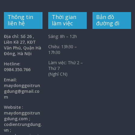
Thông tin
Thời gian
Bản đồ
liên hệ
làm việc
đường đi
Địa chỉ: Số 26 ,
Sáng: 8h – 12h
Liền Kề 27, KĐT
Chiều: 13h30 –
Văn Phú, Quận Hà
17h30
Đông, Hà Nội
Làm việc: Thứ 2 –
Hotline:
Thứ 7
0984.350.766
(Nghỉ CN)
Email:
maydonggoi
trun
gdung@gmail.co
m
Website :
maydonggoitrun
gdung.com ;
codientrungdung.
vn ;