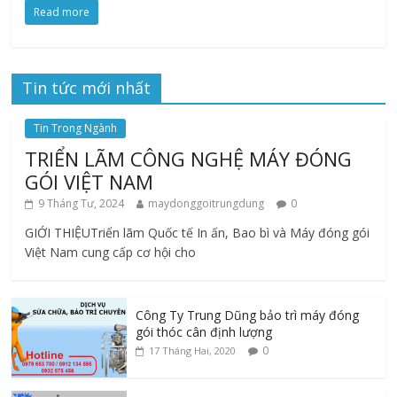
Read more
Tin tức mới nhất
Tin Trong Ngành
TRIỂN LÃM CÔNG NGHỆ MÁY ĐÓNG
GÓI VIỆT NAM
9 Tháng Tư, 2024
maydonggoitrungdung
0
GIỚI THIỆUTriển lãm Quốc tế In ấn, Bao bì và Máy đóng gói
Việt Nam cung cấp cơ hội cho
Công Ty Trung Dũng bảo trì máy đóng
gói thóc cân định lượng
0
17 Tháng Hai, 2020