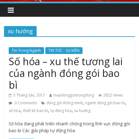
xu hướng
Tin Trong Ngành
TIN TỨC - SỰ KIỆN
Số hóa – xu thế tương lai
của ngành đóng gói bao
bì
5 Tháng Sáu, 2017
maydonggoitrungdung
2822 Views
,
,
0 Comments
đóng gói thông minh
ngành đóng gói bao bì
,
,
,
số hóa
thiết kế bao bì
tự động hóa
xu hướng
Số hóa đang phát triển nhanh chóng trong lĩnh vực đóng gói
bao bì Các giải pháp tự động hóa