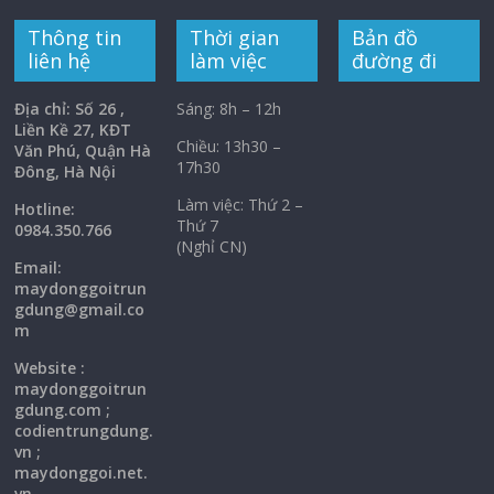
Thông tin
Thời gian
Bản đồ
liên hệ
làm việc
đường đi
Địa chỉ: Số 26 ,
Sáng: 8h – 12h
Liền Kề 27, KĐT
Chiều: 13h30 –
Văn Phú, Quận Hà
17h30
Đông, Hà Nội
Làm việc: Thứ 2 –
Hotline:
Thứ 7
0984.350.766
(Nghỉ CN)
Email:
maydonggoi
trun
gdung@gmail.co
m
Website :
maydonggoitrun
gdung.com ;
codientrungdung.
vn ;
maydonggoi.net.
vn