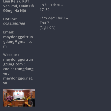
Liền Kề 27, KĐT
Chiều: 13h30 –
Văn Phú, Quận Hà
17h30
Đông, Hà Nội
Làm việc: Thứ 2 –
Hotline:
Thứ 7
0984.350.766
(Nghỉ CN)
Email:
maydonggoi
trun
gdung@gmail.co
m
Website :
maydonggoitrun
gdung.com ;
codientrungdung.
vn ;
maydonggoi.net.
vn