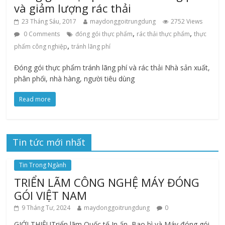
và giảm lượng rác thải
23 Tháng Sáu, 2017
maydonggoitrungdung
2752 Views
,
,
0 Comments
đóng gói thực phẩm
rác thải thực phẩm
thực
,
phẩm công nghiệp
tránh lãng phí
Đóng gói thực phẩm tránh lãng phí và rác thải Nhà sản xuất,
phân phối, nhà hàng, người tiêu dùng
Read more
Tin tức mới nhất
Tin Trong Ngành
TRIỂN LÃM CÔNG NGHỆ MÁY ĐÓNG
GÓI VIỆT NAM
9 Tháng Tư, 2024
maydonggoitrungdung
0
GIỚI THIỆUTriển lãm Quốc tế In ấn, Bao bì và Máy đóng gói