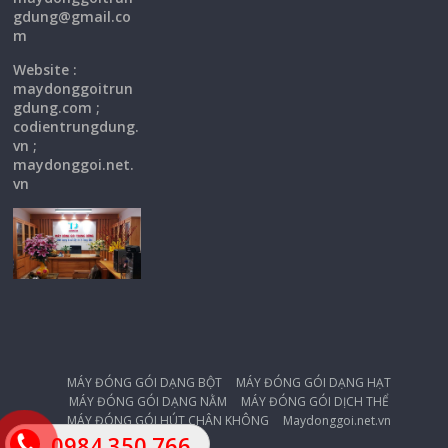
gdung@gmail.co
m
Website :
maydonggoitrun
gdung.com ;
codientrungdung.
vn ;
maydonggoi.net.
vn
MÁY ĐÓNG GÓI DẠNG BỘT
MÁY ĐÓNG GÓI DẠNG HẠT
MÁY ĐÓNG GÓI DẠNG NẰM
MÁY ĐÓNG GÓI DỊCH THỂ
MÁY ĐÓNG GÓI HÚT CHÂN KHÔNG
Maydonggoi.net.vn
0984.350.766