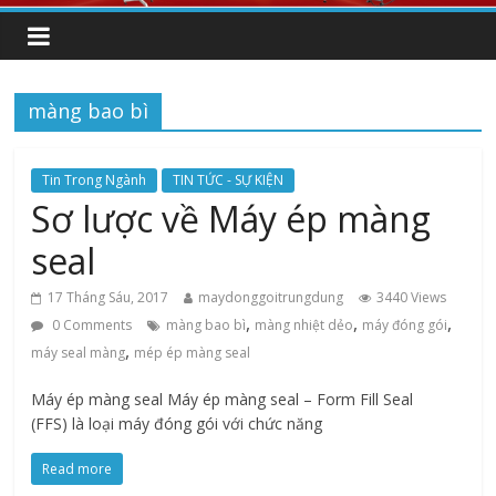
màng bao bì
Tin Trong Ngành
TIN TỨC - SỰ KIỆN
Sơ lược về Máy ép màng
seal
17 Tháng Sáu, 2017
maydonggoitrungdung
3440 Views
,
,
,
0 Comments
màng bao bì
màng nhiệt dẻo
máy đóng gói
,
máy seal màng
mép ép màng seal
Máy ép màng seal Máy ép màng seal – Form Fill Seal
(FFS) là loại máy đóng gói với chức năng
Read more