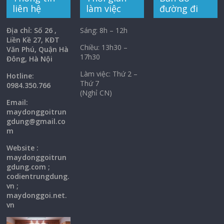
liên hệ
làm việc
đường đi
Địa chỉ: Số 26 ,
Sáng: 8h – 12h
Liền Kề 27, KĐT
Chiều: 13h30 –
Văn Phú, Quận Hà
17h30
Đông, Hà Nội
Làm việc: Thứ 2 –
Hotline:
Thứ 7
0984.350.766
(Nghỉ CN)
Email:
maydonggoi
trun
gdung@gmail.co
m
Website :
maydonggoitrun
gdung.com ;
codientrungdung.
vn ;
maydonggoi.net.
vn