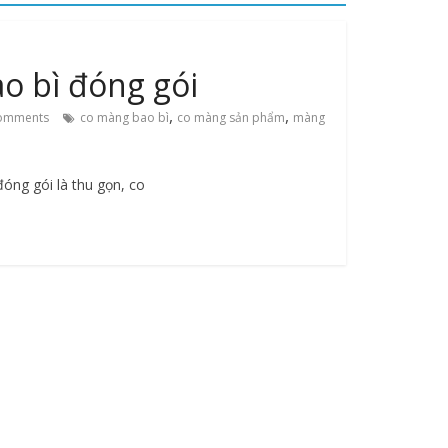
o bì đóng gói
,
,
omments
co màng bao bì
co màng sản phẩm
màng
óng gói là thu gọn, co