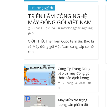
Tin Trong Ngành
TRIỂN LÃM CÔNG NGHỆ
MÁY ĐÓNG GÓI VIỆT NAM
9 Tháng Tư, 2024
maydonggoitrungdung
0
GIỚI THIỆUTriển lãm Quốc tế In ấn, Bao bì
và Máy đóng gói Việt Nam cung cấp cơ hội
cho
Công Ty Trung Dũng
bảo trì máy đóng gói
thóc cân định lượng
17 Tháng Hai, 2020
0
Máy kiểm tra trọng
lượng sản phẩm độ