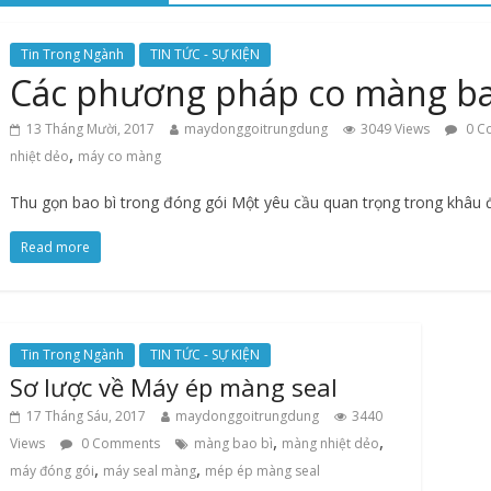
Tin Trong Ngành
TIN TỨC - SỰ KIỆN
Các phương pháp co màng ba
13 Tháng Mười, 2017
maydonggoitrungdung
3049 Views
0 C
,
nhiệt dẻo
máy co màng
Thu gọn bao bì trong đóng gói Một yêu cầu quan trọng trong khâu đ
Read more
Tin Trong Ngành
TIN TỨC - SỰ KIỆN
Sơ lược về Máy ép màng seal
17 Tháng Sáu, 2017
maydonggoitrungdung
3440
,
,
Views
0 Comments
màng bao bì
màng nhiệt dẻo
,
,
máy đóng gói
máy seal màng
mép ép màng seal