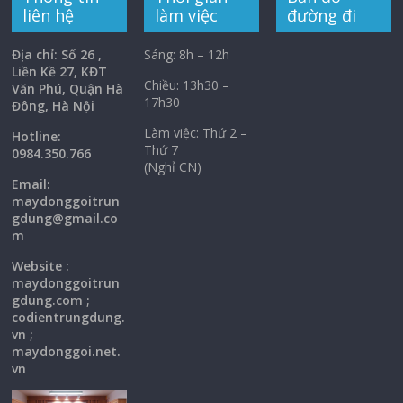
liên hệ
làm việc
đường đi
Địa chỉ: Số 26 ,
Sáng: 8h – 12h
Liền Kề 27, KĐT
Chiều: 13h30 –
Văn Phú, Quận Hà
17h30
Đông, Hà Nội
Làm việc: Thứ 2 –
Hotline:
Thứ 7
0984.350.766
(Nghỉ CN)
Email:
maydonggoi
trun
gdung@gmail.co
m
Website :
maydonggoitrun
gdung.com ;
codientrungdung.
vn ;
maydonggoi.net.
vn