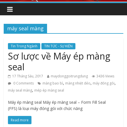
máy seal màng
Tin Trong Ngành
TIN TỨC - SỰ KIỆN
Sơ lược về Máy ép màng
seal
17 Tháng Sáu, 2017
maydonggoitrungdung
3436 Views
,
,
,
0 Comments
màng bao bì
màng nhiệt dẻo
máy đóng gói
,
máy seal màng
mép ép màng seal
Máy ép màng seal Máy ép màng seal – Form Fill Seal
(FFS) là loại máy đóng gói với chức năng
Read more